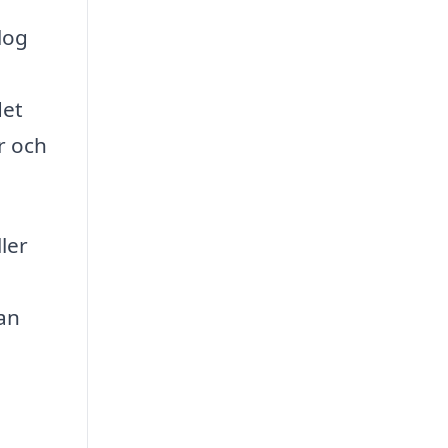
log
det
r och
ler
kan