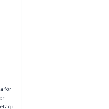
a för
men
etag i