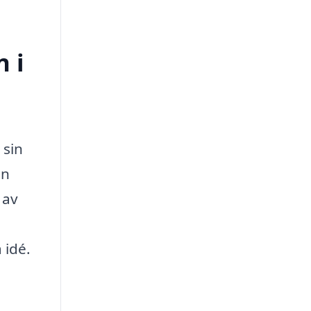
n i
 sin
en
 av
 idé.