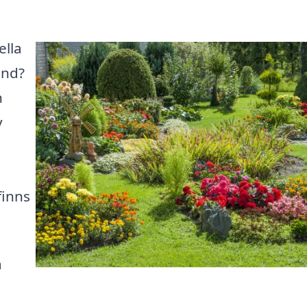
ella
and?
n
v
finns
a