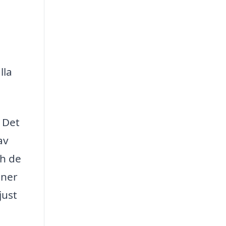
lla
 Det
av
ch de
gner
just