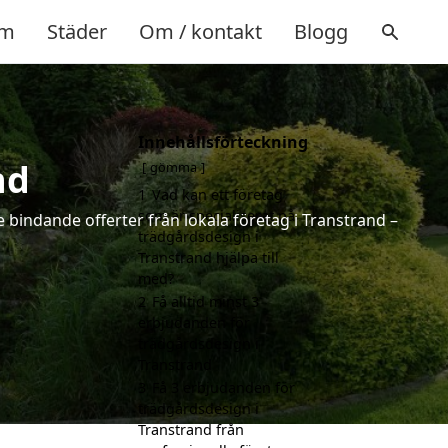
m
Städer
Om / kontakt
Blogg
Innehållsförteckning
nd
gömma
1
Vad kan ett företag
som är specialiserat på
 bindande offerter från lokala företag i Transtrand –
trädgårdsdesign i
Transtrand hjälpa till
med?
2
Få alltid minst 3
erbjudanden för
trädgårdsdesign i
Transtrand
3
Få 3 erbjudanden för
trädgårdsdesign i
Transtrand från