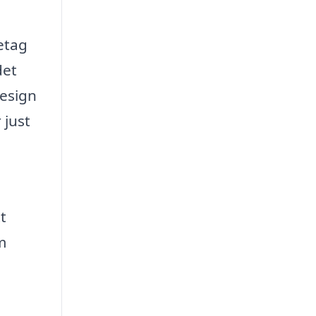
retag
det
design
 just
t
m