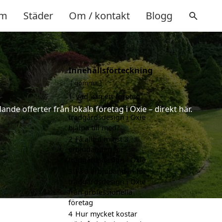
m
Städer
Om / kontakt
Blogg
Innehållsförteckning
gömma
1
Vad kan ett företag
som är specialiserat på
nde offerter från lokala företag i Oxie – direkt här.
trädgårdsdesign i Oxie
hjälpa till med?
2
Få alltid minst 3
erbjudanden för
trädgårdsdesign i Oxie
3
Få 3 erbjudanden för
trädgårdsdesign i Oxie
från professionella
företag
4
Hur mycket kostar