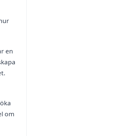
hur
år en
 skapa
t.
 öka
el om