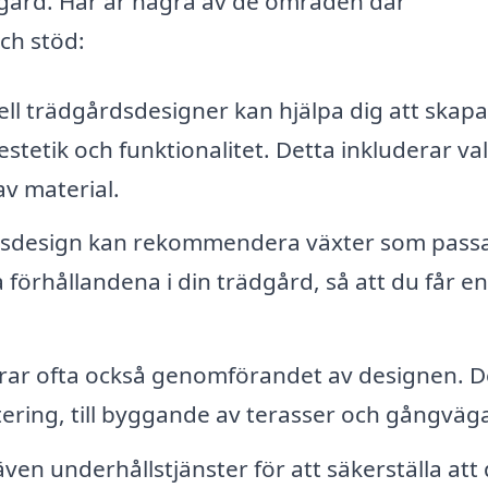
ädgård. Här är några av de områden där
ch stöd:
ll trädgårdsdesigner kan hjälpa dig att skapa
stetik och funktionalitet. Detta inkluderar val
av material.
dsdesign kan rekommendera växter som pass
 förhållandena i din trädgård, så att du får en
rar ofta också genomförandet av designen. D
tering, till byggande av terasser och gångväga
en underhållstjänster för att säkerställa att 