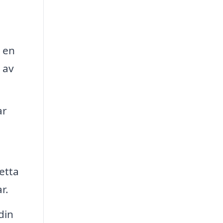
 en
 av
ar
etta
r.
din