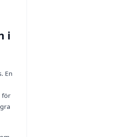
n i
s. En
 för
ågra
inom