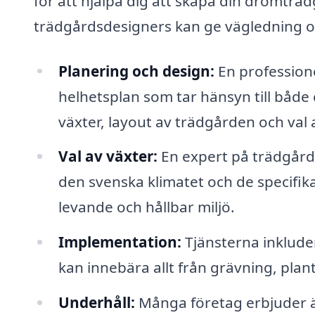
för att hjälpa dig att skapa din drömtr
trädgårdsdesigners kan ge vägledning o
Planering och design:
En professione
helhetsplan som tar hänsyn till både e
växter, layout av trädgården och val 
Val av växter:
En expert på trädgår
den svenska klimatet och de specifika
levande och hållbar miljö.
Implementation:
Tjänsterna inklude
kan innebära allt från grävning, plan
Underhåll:
Många företag erbjuder äv