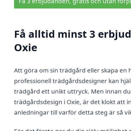
Få 3 erbjudanden, gratis och utan förpl
Få alltid minst 3 erbju
Oxie
Att göra om sin trädgård eller skapa en
professionell trädgårdsdesigner kan hjälp
trädgård ett unikt uttryck. Men innan du
trädgårdsdesign i Oxie, är det klokt att
anledningar till varför detta steg är så vik
För det första ger du dig själv möjlighet 