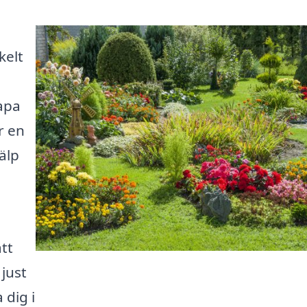
kelt
apa
r en
älp
å
tt
just
 dig i