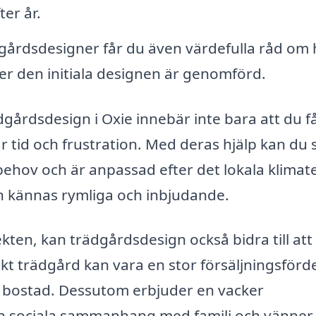
ter år.
gårdsdesigner får du även värdefulla råd om 
er den initiala designen är genomförd.
ädgårdsdesign i Oxie innebär inte bara att du f
r tid och frustration. Med deras hjälp kan du
hov och är anpassad efter det lokala klimate
 kännas rymliga och inbjudande.
kten, kan trädgårdsdesign också bidra till att
kt trädgård kan vara en stor försäljningsförd
in bostad. Dessutom erbjuder en vacker
ch sociala sammanhang med familj och vänner.