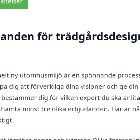
iktelser
danden för trädgårdsdesig
 helt ny utomhusmiljö är en spännande proces
a dig att förverkliga dina visioner och ge din
 bestämmer dig för vilken expert du ska anlita
 inhämta minst tre olika erbjudanden. Här är n
tigt.
att jämföra priser och tjänster. Olika företag 