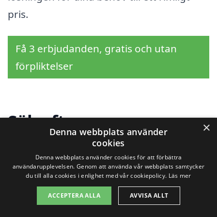
pris.
Få 3 erbjudanden, gratis och utan
förpliktelser
Sök efter en
×
Denna webbplats använder
professionell för
cookies
Denna webbplats använder cookies för att förbättra
trädgårdsdesign i andra
användarupplevelsen. Genom att använda vår webbplats samtycker
du till alla cookies i enlighet med vår cookiepolicy.
Läs mer
städer nära Östra Ryd
ACCEPTERA ALLA
AVVISA ALLT