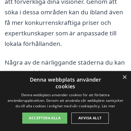
att förverkliga dina visioner. Genom att
söka i dessa områden kan du ibland även
få mer konkurrenskraftiga priser och
expertkunskaper som är anpassade till
lokala förhållanden.
Några av de närliggande städerna du kan
överväga inkluderar:
×
Denna webbplats använder
cookies
Östhammar
Denna webbplats använder cookies för att förbättra
användarupplevelsen. Genom att använda vår webbplats samtycker
Gimo
du till alla cookies i enlighet med vår cookiepolicy.
Läs mer
ACCEPTERA ALLA
AVVISA ALLT
Alunda