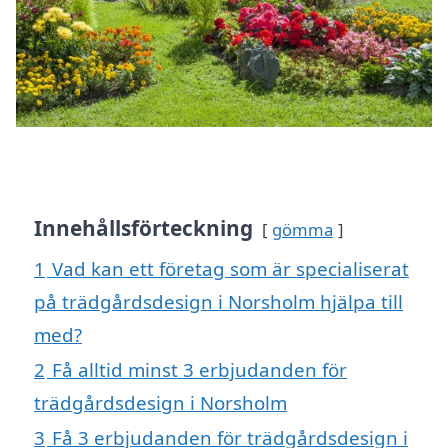
Innehållsförteckning
gömma
1
Vad kan ett företag som är specialiserat
på trädgårdsdesign i Norsholm hjälpa till
med?
2
Få alltid minst 3 erbjudanden för
trädgårdsdesign i Norsholm
3
Få 3 erbjudanden för trädgårdsdesign i