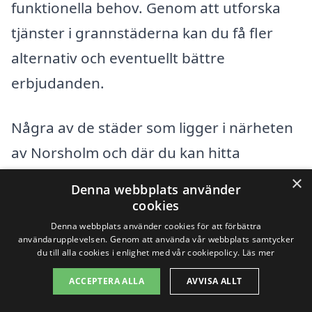
funktionella behov. Genom att utforska
tjänster i grannstäderna kan du få fler
alternativ och eventuellt bättre
erbjudanden.
Några av de städer som ligger i närheten
av Norsholm och där du kan hitta
professionella trädgårdsdesigners
×
Denna webbplats använder
inkluderar:
cookies
Denna webbplats använder cookies för att förbättra
användarupplevelsen. Genom att använda vår webbplats samtycker
Bergslagsbyn
du till alla cookies i enlighet med vår cookiepolicy.
Läs mer
Grytgölen
ACCEPTERA ALLA
AVVISA ALLT