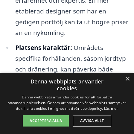
erfarenhet och expertis. En mer
etablerad designer som har en
gedigen portfölj kan ta ut högre priser
än en nykomling.
Platsens karaktär:
Områdets
specifika förhållanden, såsom jordtyp
och dränering, kan påverka både
×
design och kostnad. I Nordöstra
Denna webbplats använder
cookies
Göteborg kan lokala
Denna webbplats använder cookies för att förbättra
klimatförhållanden också spela en roll
användarupplevelsen. Genom att använda vår webbplats samtycker
du till alla cookies i enlighet med vår cookiepolicy.
Läs mer
i valet av växter.
ACCEPTERA ALLA
AVVISA ALLT
För att få en tydlig överblick över