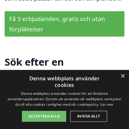
Få 3 erbjudanden, gratis och utan
förpliktelser
Sök efter en
professionell för
×
Denna webbplats använder
trädgårdsdesign i andra
cookies
Denna webbplats använder cookies för att förbättra
städer nära Nikkala
användarupplevelsen. Genom att använda vår webbplats samtycker
du till alla cookies i enlighet med vår cookiepolicy.
Läs mer
ACCEPTERA ALLA
AVVISA ALLT
Att skapa en vacker och funktionell