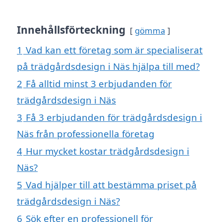
Innehållsförteckning
gömma
1
Vad kan ett företag som är specialiserat
på trädgårdsdesign i Näs hjälpa till med?
2
Få alltid minst 3 erbjudanden för
trädgårdsdesign i Näs
3
Få 3 erbjudanden för trädgårdsdesign i
Näs från professionella företag
4
Hur mycket kostar trädgårdsdesign i
Näs?
5
Vad hjälper till att bestämma priset på
trädgårdsdesign i Näs?
6
Sök efter en professionell för