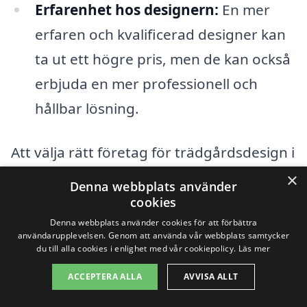
Erfarenhet hos designern:
En mer
erfaren och kvalificerad designer kan
ta ut ett högre pris, men de kan också
erbjuda en mer professionell och
hållbar lösning.
Att välja rätt företag för trädgårdsdesign i
Näs innefattar också att jämföra flera
×
Denna webbplats använder
olika offerter. Genom att använda en
cookies
plattform som vår gör det enkelt att få
Denna webbplats använder cookies för att förbättra
användarupplevelsen. Genom att använda vår webbplats samtycker
flera erbjudanden från lokala experter.
du till alla cookies i enlighet med vår cookiepolicy.
Läs mer
Detta kan ge dig en klar bild av vilket pris
ACCEPTERA ALLA
AVVISA ALLT
som är rimligt för ditt specifika projekt