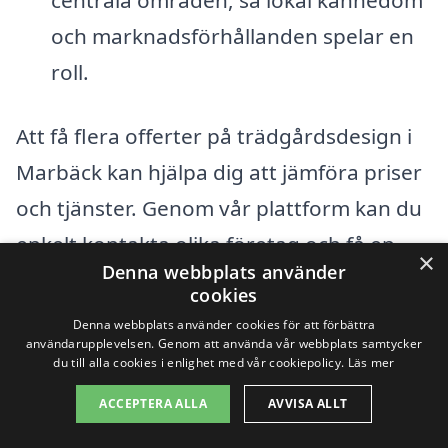
och marknadsförhållanden spelar en
roll.
Att få flera offerter på trädgårdsdesign i
Marbäck kan hjälpa dig att jämföra priser
och tjänster. Genom vår plattform kan du
enkelt kontakta olika företag och få en
×
Denna webbplats använder
känsla för vad som erbjuds i ditt område.
cookies
Dessutom kan detta ge dig en bättre
Denna webbplats använder cookies för att förbättra
användarupplevelsen. Genom att använda vår webbplats samtycker
förståelse för marknadspriserna och
du till alla cookies i enlighet med vår cookiepolicy.
Läs mer
hjälpa dig att välja en designer som
ACCEPTERA ALLA
AVVISA ALLT
passar just dina behov och din budget.