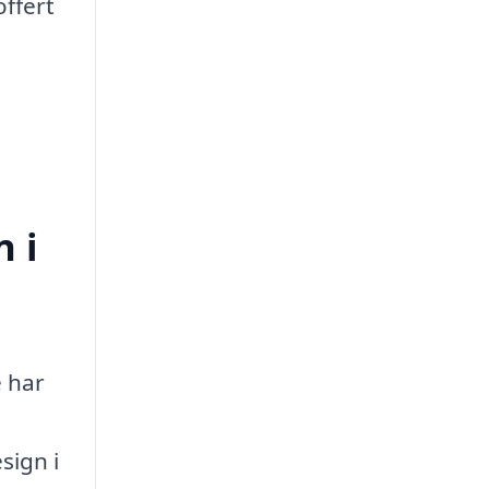
ffert
n i
e har
sign i