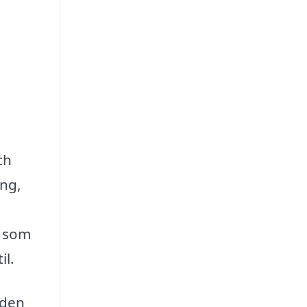
ch
ing,
t som
il.
åden