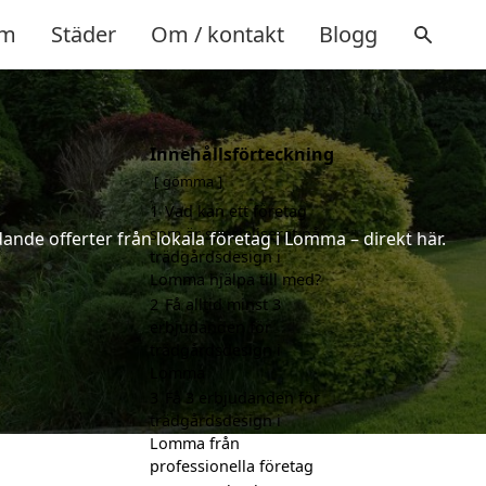
m
Städer
Om / kontakt
Blogg
Innehållsförteckning
gömma
1
Vad kan ett företag
som är specialiserat på
ande offerter från lokala företag i Lomma – direkt här.
trädgårdsdesign i
Lomma hjälpa till med?
2
Få alltid minst 3
erbjudanden för
trädgårdsdesign i
Lomma
3
Få 3 erbjudanden för
trädgårdsdesign i
Lomma från
professionella företag