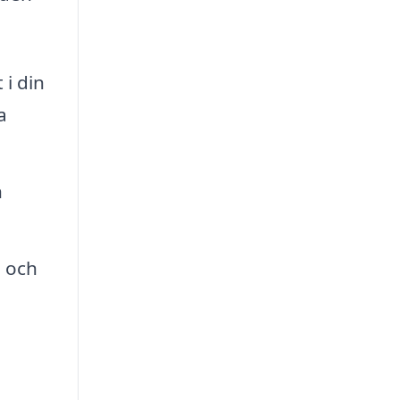
 i din
a
h
d och