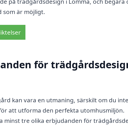
rade på trädgårdsdesign i Lomma, och begära o
d som är möjligt.
iktelser
danden för trädgårdsdesig
gård kan vara en utmaning, särskilt om du int
för att utforma den perfekta utomhusmiljön.
dla minst tre olika erbjudanden för trädgårdsde