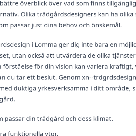
ttre överblick över vad som finns tillgänglig
rnativ. Olika trädgårdsdesigners kan ha olika s
som passar just dina behov och önskemål.
årdsdesign i Lomma ger dig inte bara en möjli
set, utan också att utvärdera de olika tjänste
förståelse för din vision kan variera kraftigt, 
nan du tar ett beslut. Genom xn--trdgrdsdesign
 med duktiga yrkesverksamma i ditt område, 
dgård.
 passar din trädgård och dess klimat.
a funktionella ytor.