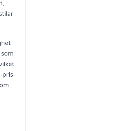
t,
tilar
ghet
r som
vilket
-pris-
som