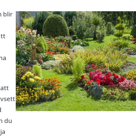
blir
tt
ina
 att
vsett
d
an du
ja