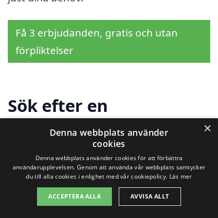
Få 3 erbjudanden, gratis och utan
förpliktelser
Sök efter en
professionell för
×
Denna webbplats använder
cookies
trädgårdsdesign i andra
Denna webbplats använder cookies för att förbättra
städer nära Linghed
användarupplevelsen. Genom att använda vår webbplats samtycker
du till alla cookies i enlighet med vår cookiepolicy.
Läs mer
ACCEPTERA ALLA
AVVISA ALLT
Att hitta rätt företag för
trädgårdsdesign