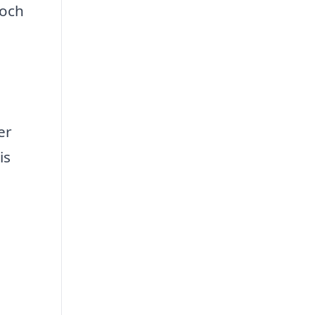
 och
er
is