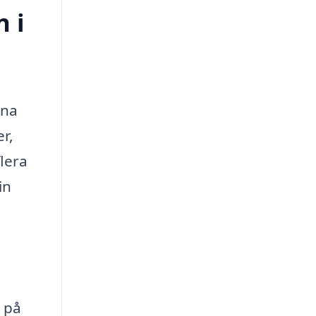
n i
tna
r,
flera
in
t på