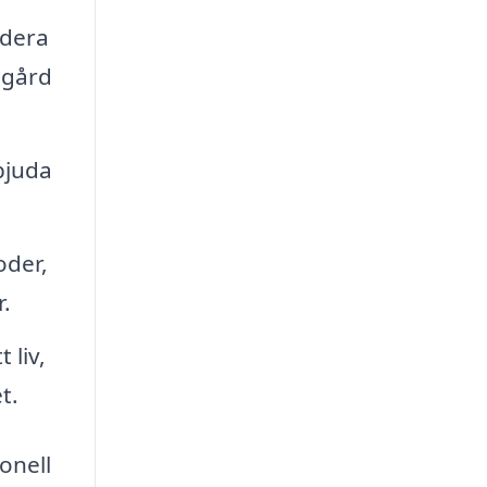
udera
dgård
bjuda
oder,
.
 liv,
t.
ionell