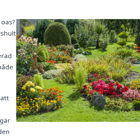
n oas?
vshult
erad
 både
 att
egär
 den