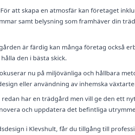
För att skapa en atmosfär kan företaget inkl
ammar samt belysning som framhäver din trä
dgården är färdig kan många företag också er
hålla den i bästa skick.
kuserar nu på miljövänliga och hållbara met
sdesign eller användning av inhemska växtarter
edan har en trädgård men vill ge den ett nytt
enovera och uppdatera det befintliga utrymme
design i Klevshult, får du tillgång till profess