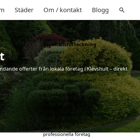
m
Städer
Om / kontakt
Blogg
Innehållsförteckning
t
gömma
1
Vad kan ett företag
som är specialiserat på
dande offerter från lokala företag i Klevshult – direkt
trädgårdsdesign i
Klevshult hjälpa till med?
2
Få alltid minst 3
erbjudanden för
trädgårdsdesign i
Klevshult
3
Få 3 erbjudanden för
trädgårdsdesign i
Klevshult från
professionella företag