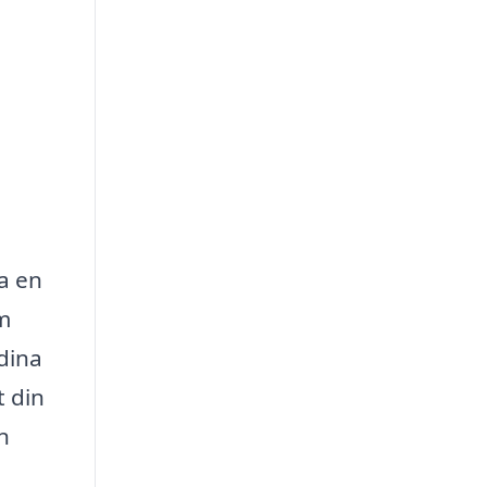
a en
om
dina
t din
n