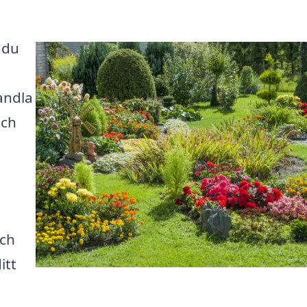
 du
andla
och
och
itt