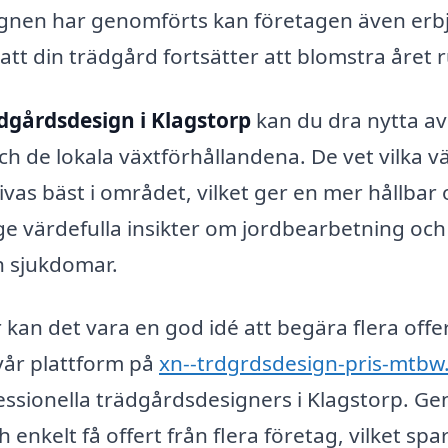
ignen har genomförts kan företagen även erb
 att din trädgård fortsätter att blomstra året r
dgårdsdesign i Klagstorp
kan du dra nytta av
h de lokala växtförhållandena. De vet vilka v
as bäst i området, vilket ger en mer hållbar 
e värdefulla insikter om jordbearbetning och
h sjukdomar.
kan det vara en god idé att begära flera offe
 vår plattform på
xn--trdgrdsdesign-pris-mtbw
fessionella trädgårdsdesigners i Klagstorp. G
 enkelt få offert från flera företag, vilket spar