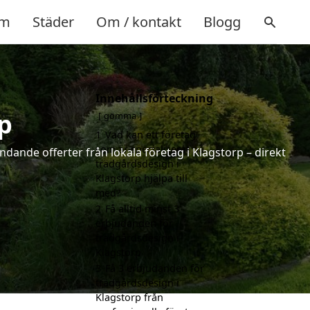
m
Städer
Om / kontakt
Blogg
Innehållsförteckning
p
gömma
1
Vad kan ett företag
som är specialiserat på
ndande offerter från lokala företag i Klagstorp – direkt
trädgårdsdesign i
Klagstorp hjälpa till
med?
2
Få alltid minst 3
erbjudanden för
trädgårdsdesign i
Klagstorp
3
Få 3 erbjudanden för
trädgårdsdesign i
Klagstorp från