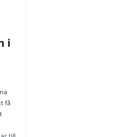
n i
ina
t få
t
r till