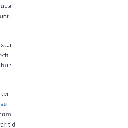
juda
unt.
äxter
och
 hur
rter
.se
enom
ar tid