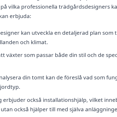
t på vilka professionella trädgårdsdesigners k
 kan erbjuda:
signer kan utveckla en detaljerad plan som t
llanden och klimat.
ätt växter som passar både din stil och de spec
alysera din tomt kan de föreslå vad som fun
 jordtyp.
erbjuder också installationshjälp, vilket inne
utan också hjälper till med själva anläggning