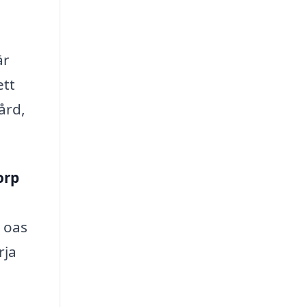
är
ett
ård,
orp
n oas
rja