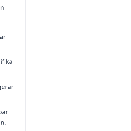
an
ar
ifika
gerar
bär
en.