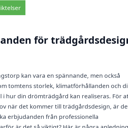
iktelser
danden för trädgårdsdesig
Klagstorp kan vara en spännande, men också
som tomtens storlek, klimatförhållanden och d
l i hur din drömträdgård kan realiseras. För at
ov när det kommer till trädgårdsdesign, är de
lika erbjudanden från professionella
för är det så viktigt? Här är några anledninga