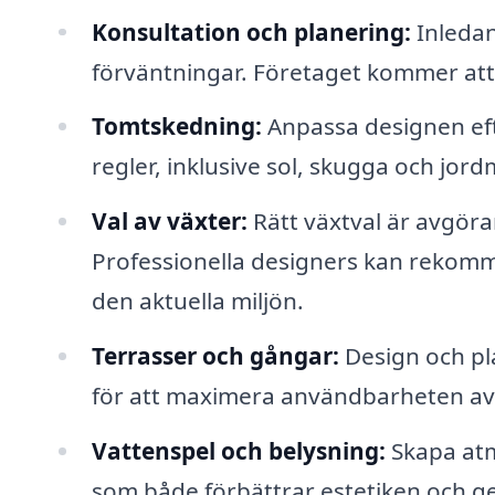
Konsultation och planering:
Inledan
förväntningar. Företaget kommer att hj
Tomtskedning:
Anpassa designen eft
regler, inklusive sol, skugga och jor
Val av växter:
Rätt växtval är avgöra
Professionella designers kan rekomm
den aktuella miljön.
Terrasser och gångar:
Design och pl
för att maximera användbarheten av 
Vattenspel och belysning:
Skapa atm
som både förbättrar estetiken och ge