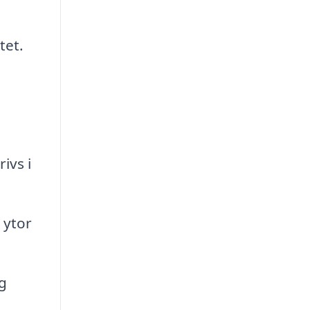
tet.
ivs i
 ytor
g