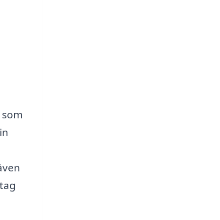
g som
in
 även
etag