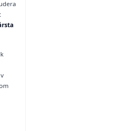
ludera
t
årsta
sk
av
som