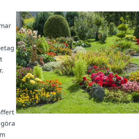
mmar
retag
t
r.
offert
s göra
om