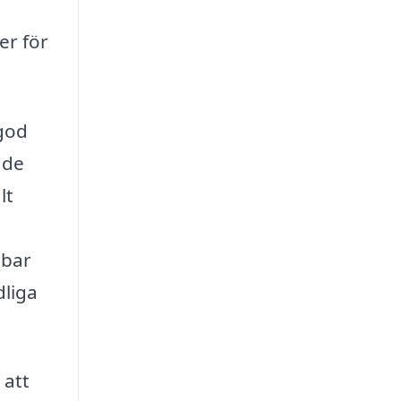
er för
 god
 de
lt
lbar
liga
 att