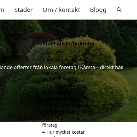
m
Städer
Om / kontakt
Blogg
Innehållsförteckning
gömma
1
Vad kan ett företag
som är specialiserat på
nde offerter från lokala företag i Kårsta – direkt här.
trädgårdsdesign i Kårsta
hjälpa till med?
2
Få alltid minst 3
erbjudanden för
trädgårdsdesign i Kårsta
3
Få 3 erbjudanden för
trädgårdsdesign i Kårsta
från professionella
företag
4
Hur mycket kostar