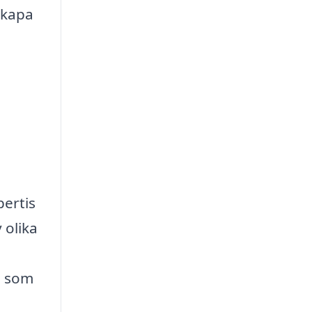
skapa
pertis
 olika
d som