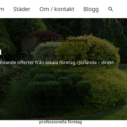
m
Städer
Om / kontakt
Blogg
Innehållsförteckning
a
gömma
1
Vad kan ett företag
som är specialiserat på
dande offerter från lokala företag i Jörlanda – direkt
trädgårdsdesign i
Jörlanda hjälpa till med?
2
Få alltid minst 3
erbjudanden för
trädgårdsdesign i
Jörlanda
3
Få 3 erbjudanden för
trädgårdsdesign i
Jörlanda från
professionella företag