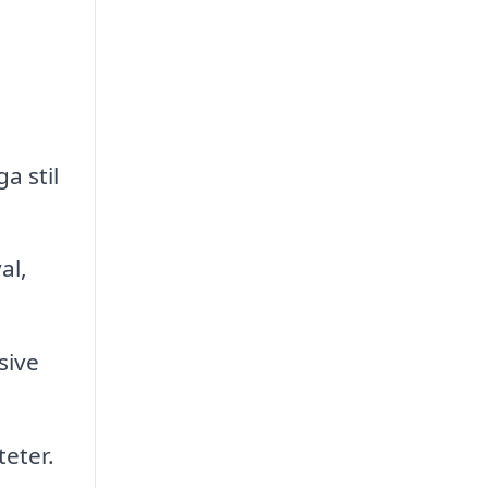
a stil
al,
sive
teter.