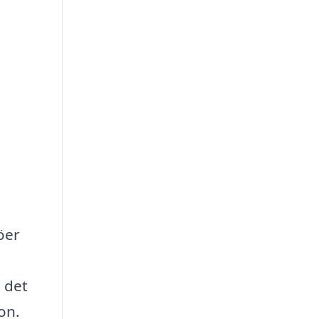
öer
 det
on.