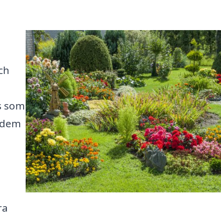
ch
fs som
a dem
h
ra