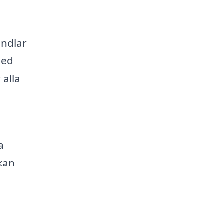
andlar
med
 alla
a
 kan