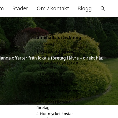
m
Städer
Om / kontakt
Blogg
Innehållsförteckning
gömma
1
Vad kan ett företag
som är specialiserat på
nde offerter från lokala företag i Jävre – direkt här.
trädgårdsdesign i Jävre
hjälpa till med?
2
Få alltid minst 3
erbjudanden för
trädgårdsdesign i Jävre
3
Få 3 erbjudanden för
trädgårdsdesign i Jävre
från professionella
företag
4
Hur mycket kostar