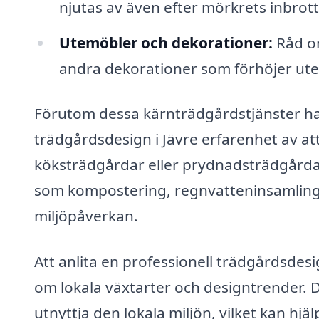
njutas av även efter mörkrets inbrott
Utemöbler och dekorationer:
Råd om
andra dekorationer som förhöjer ute
Förutom dessa kärnträdgårdstjänster ha
trädgårdsdesign i Jävre erfarenhet av a
köksträdgårdar eller prydnadsträdgårdar
som kompostering, regnvatteninsamling
miljöpåverkan.
Att anlita en professionell trädgårdsdesig
om lokala växtarter och designtrender. D
utnyttja den lokala miljön, vilket kan hjäl