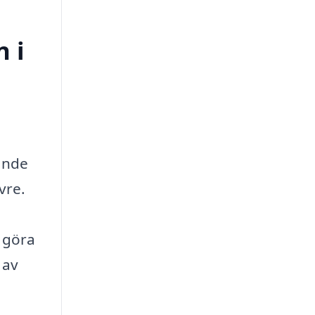
n i
dande
vre.
t göra
 av