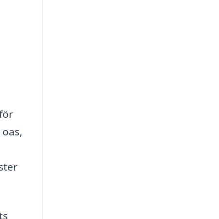
för
 oas,
ster
ts