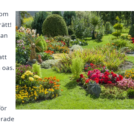
nom
ätt!
kan
att
 oas.
för
cerade