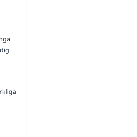
ånga
 dig
t
rkliga