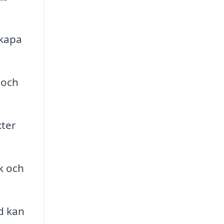
skapa
 och
xter
k och
d kan