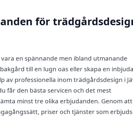
danden för trädgårdsdesig
an vara en spännande men ibland utmanande
 bakgård till en lugn oas eller skapa en inbju
hjälp av professionella inom trädgårdsdesign i Jä
 du får den bästa servicen och det mest
inhämta minst tre olika erbjudanden. Genom at
lvägagångssätt, priser och tjänster som erbjuds