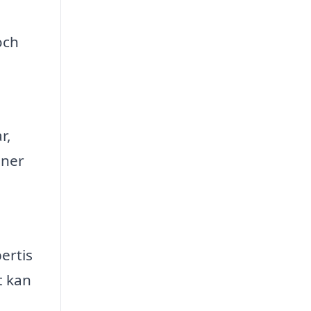
och
r,
oner
ertis
t kan