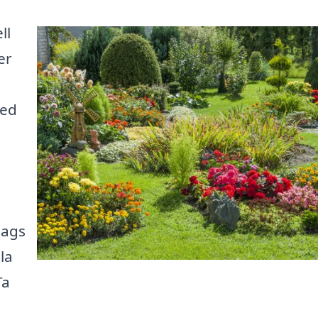
ll
er
Med
,
tags
la
Ta