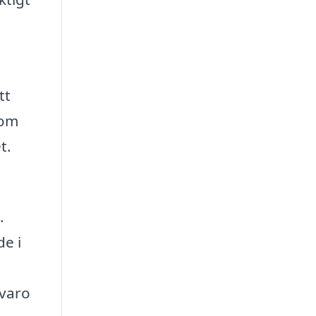
tt
 om
t.
.
de i
mvaro