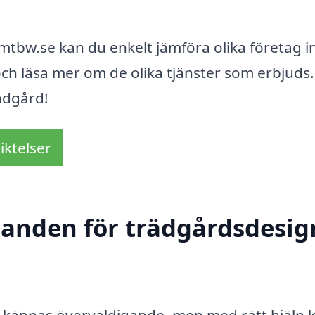
-mtbw.se kan du enkelt jämföra olika företag 
och läsa mer om de olika tjänster som erbjuds.
rädgård!
iktelser
danden för trädgårdsdesig
n kännas överväldigande, men med rätt hjälp 