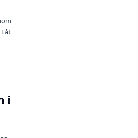
inom
 Låt
n i
kan