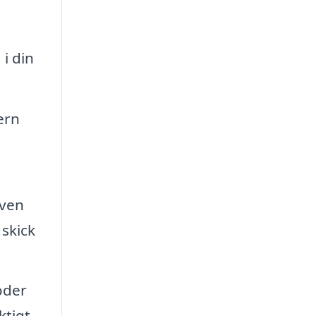
i din
ern
även
 skick
oder
ktigt