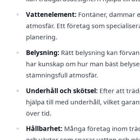
Vattenelement:
Fontäner, dammar ell
atmosfär. Ett företag som specialiser
planering.
Belysning:
Rätt belysning kan förvan
har kunskap om hur man bäst belyser 
stämningsfull atmosfär.
Underhåll och skötsel:
Efter att tr
hjälpa till med underhåll, vilket garan
över tid.
Hållbarhet:
Många företag inom träd
och växter som sparar vatten och gör 