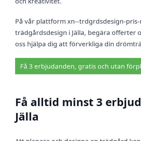
och kreativitet.
På vår plattform xn--trdgrdsdesign-pris
trädgårdsdesign i Jälla, begära offerter 
oss hjälpa dig att förverkliga din drömt
Få 3 erbjudanden, gratis och utan förpl
Få alltid minst 3 erbju
Jälla
Att planera och designa en trädgård ka