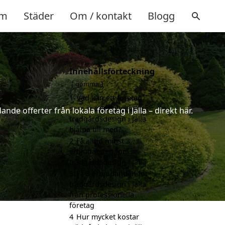
m
Städer
Om / kontakt
Blogg
Innehållsförteckning
gömma
1
Vad kan ett företag
som är specialiserat på
de offerter från lokala företag i Jälla – direkt här.
trädgårdsdesign i Jälla
hjälpa till med?
2
Få alltid minst 3
erbjudanden för
trädgårdsdesign i Jälla
3
Få 3 erbjudanden för
trädgårdsdesign i Jälla
från professionella
företag
4
Hur mycket kostar