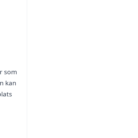
er som
gn kan
plats