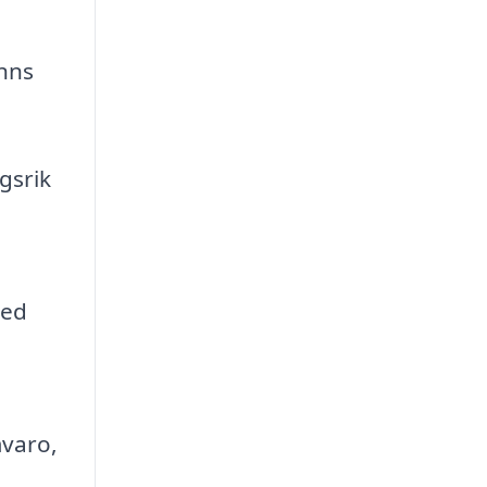
inns
:
gsrik
med
mvaro,