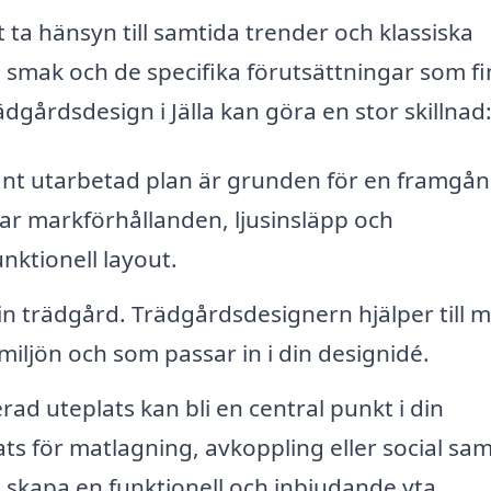
ta hänsyn till samtida trender och klassiska
 smak och de specifika förutsättningar som f
dgårdsdesign i Jälla kan göra en stor skillnad
t utarbetad plan är grunden för en framgån
ar markförhållanden, ljusinsläpp och
nktionell layout.
din trädgård. Trädgårdsdesignern hjälper till 
 miljön och som passar in i din designidé.
rad uteplats kan bli en central punkt i din
ats för matlagning, avkoppling eller social sa
t skapa en funktionell och inbjudande yta.