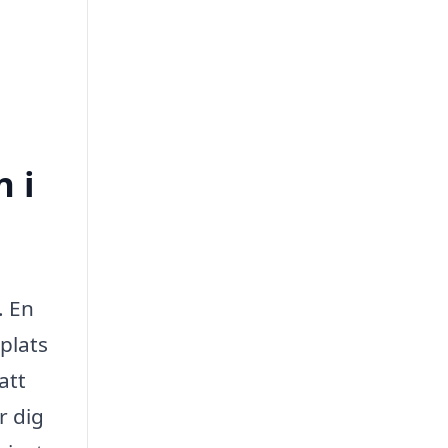
n i
. En
plats
att
r dig