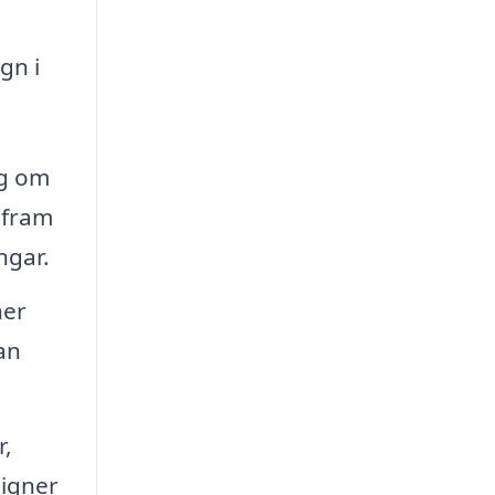
gn i
ng om
 fram
ngar.
ner
an
r,
signer