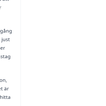
r
llgång
 just
mer
sstag
ion,
t är
hitta