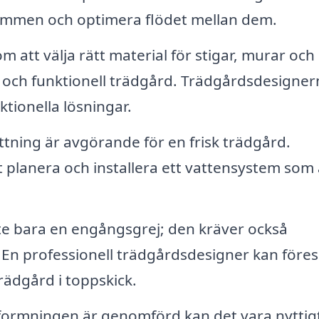
utrymmen och optimera flödet mellan dem.
 att välja rätt material för stigar, murar och
och funktionell trädgård. Trädgårdsdesigner
ktionella lösningar.
ttning är avgörande för en frisk trädgård.
t planera och installera ett vattensystem som 
te bara en engångsgrej; den kräver också
En professionell trädgårdsdesigner kan föresl
rädgård i toppskick.
ormningen är genomförd kan det vara nyttigt