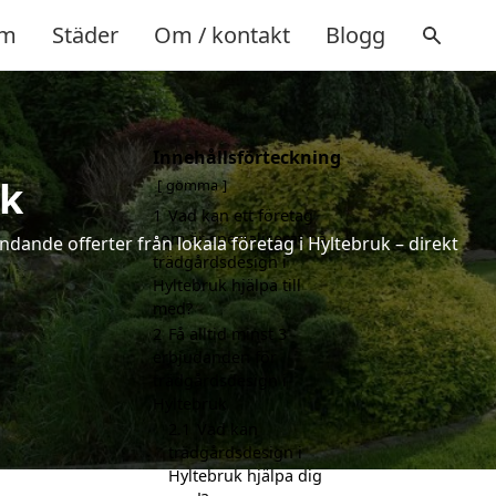
m
Städer
Om / kontakt
Blogg
Innehållsförteckning
uk
gömma
1
Vad kan ett företag
som är specialiserat på
ndande offerter från lokala företag i Hyltebruk – direkt
trädgårdsdesign i
Hyltebruk hjälpa till
med?
2
Få alltid minst 3
erbjudanden för
trädgårdsdesign i
Hyltebruk
2.1
Vad kan
trädgårdsdesign i
Hyltebruk hjälpa dig