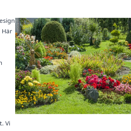
design
! Här
n
. Vi