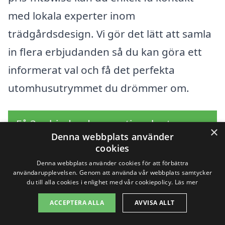
med lokala experter inom
trädgårdsdesign. Vi gör det lätt att samla
in flera erbjudanden så du kan göra ett
informerat val och få det perfekta
utomhusutrymmet du drömmer om.
Få 3 erbjudanden, gratis och utan
×
Denna webbplats använder
förpliktelser
cookies
Denna webbplats använder cookies för att förbättra
användarupplevelsen. Genom att använda vår webbplats samtycker
du till alla cookies i enlighet med vår cookiepolicy.
Läs mer
Sök efter en
ACCEPTERA ALLA
AVVISA ALLT
professionell för