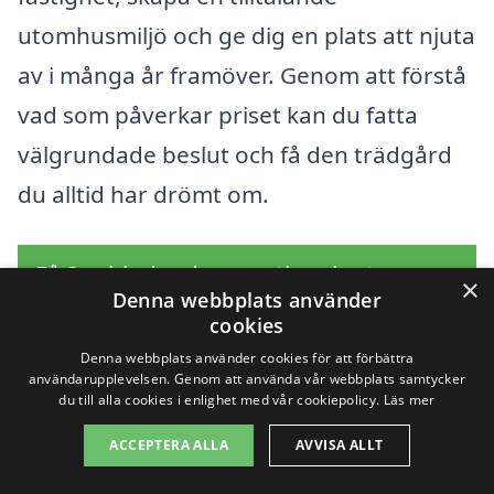
utomhusmiljö och ge dig en plats att njuta
av i många år framöver. Genom att förstå
vad som påverkar priset kan du fatta
välgrundade beslut och få den trädgård
du alltid har drömt om.
Få 3 erbjudanden, gratis och utan
×
Denna webbplats använder
förpliktelser
cookies
Denna webbplats använder cookies för att förbättra
användarupplevelsen. Genom att använda vår webbplats samtycker
du till alla cookies i enlighet med vår cookiepolicy.
Läs mer
Sök efter en
ACCEPTERA ALLA
AVVISA ALLT
professionell för