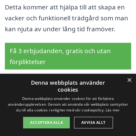
Detta kommer att hjälpa till att skapa en
vacker och funktionell trädgård som man
kan njuta av under lång tid framöver.
Få 3 erbjudanden, gratis och utan
förpliktelser
×
Denna webbplats använder
cookies
Sök efter en
Denna webbplats använder cookies för att förbättra
användarupplevelsen. Genom att använda vår webbplats samtycker
professionell för
du till alla cookies i enlighet med vår cookiepolicy.
Läs mer
trädgårdsdesign i andra
ACCEPTERA ALLA
AVVISA ALLT