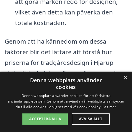
att göra marken redo för designen,
vilket även detta kan påverka den
totala kostnaden.
Genom att ha kännedom om dessa
faktorer blir det lättare att förstå hur
priserna för trädgårdsdesign i Hjärup
sätts. När du letar efter en firma som kan
×
Denna webbplats använder
hjälpa dig med din trädgårdsdesign, är
cookies
det en god idé att samla in flera offerter.
Denna webbplats använder cookies för att förbättra
användarupplevelsen. Genom att använda vår webbplats samtycker
Detta gör att du kan jämföra priser och
du till alla cookies i enlighet med vår cookiepolicy.
Läs mer
tjänster, vilket ger dig en bättre chans att
ACCEPTERA ALLA
AVVISA ALLT
hitta det erbjudande som passar dina