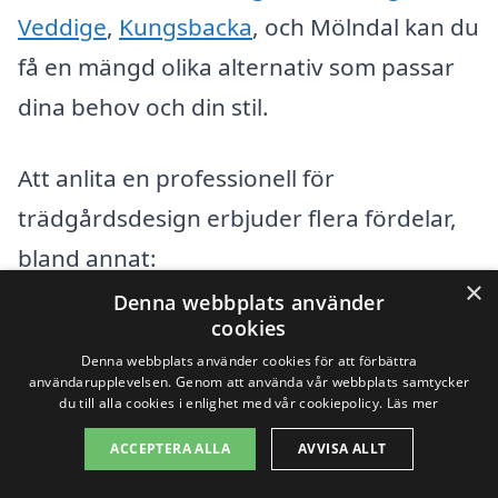
Veddige
,
Kungsbacka
, och Mölndal kan du
få en mängd olika alternativ som passar
dina behov och din stil.
Att anlita en professionell för
trädgårdsdesign erbjuder flera fördelar,
bland annat:
×
Denna webbplats använder
Expertis inom landskapsplanering och
cookies
Denna webbplats använder cookies för att förbättra
växtval.
användarupplevelsen. Genom att använda vår webbplats samtycker
du till alla cookies i enlighet med vår cookiepolicy.
Läs mer
Skapande av funktionella och estetiskt
ACCEPTERA ALLA
AVVISA ALLT
tilltalande utemiljöer.