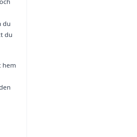
 och
n du
tt du
tt hem
 den