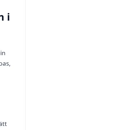
n i
in
oas,
ätt