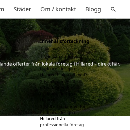
m
Städer
Om / kontakt
Blogg
Innehållsförteckning
d
gömma
1
Vad kan ett företag
som är specialiserat på
nde offerter från lokala företag i Hillared – direkt här.
trädgårdsdesign i
Hillared hjälpa till med?
2
Få alltid minst 3
erbjudanden för
trädgårdsdesign i
Hillared
3
Få 3 erbjudanden för
trädgårdsdesign i
Hillared från
professionella företag