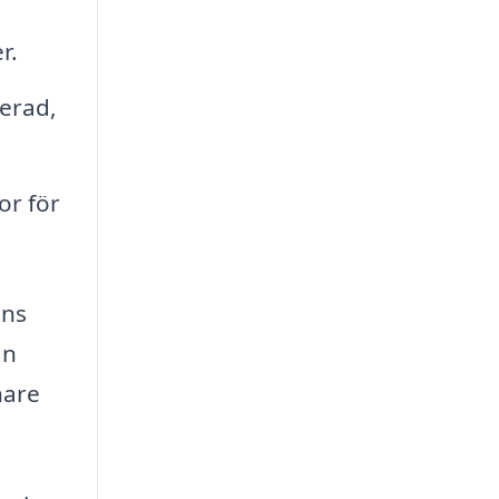
r.
lerad,
or för
ans
an
nare