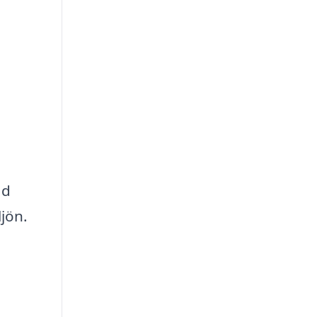
ad
jön.