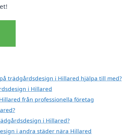
et!
på trädgårdsdesign i Hillared hjälpa till med?
rdsdesign i Hillared
illared från professionella företag
lared?
trädgårdsdesign i Hillared?
design i andra städer nära Hillared