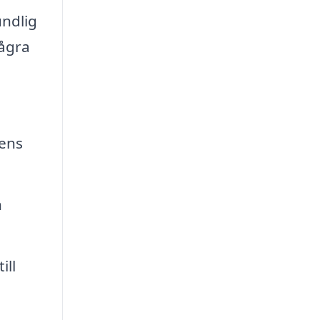
undlig
några
sens
n
ill