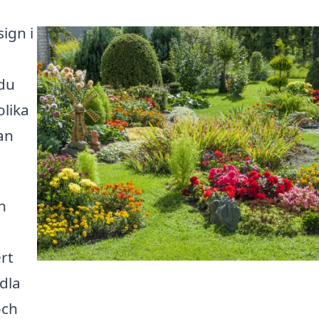
ign i
n
 du
olika
an
n
rt
ndla
och