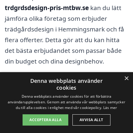
trdgrdsdesign-pris-mtbw.se
kan du lätt
jämföra olika företag som erbjuder
trädgårdsdesign i Hemmingsmark och få
flera offerter. Detta gör att du kan hitta
det bästa erbjudandet som passar både
din budget och dina designbehov.
×
Sammanfattningsvis kan priset på
Denna webbplats använder
cookies
trädgårdsdesign i Hemmingsmark variera
Denna webbplats använder cookies för att förbättra
beroende på flera faktorer. Genom att ha
användarupplevelsen. Genom att använda vår webbplats samtycker
du till alla cookies i enlighet med vår cookiepolicy.
Läs mer
en god förståelse för dessa och genom
ACCEPTERA ALLA
AVVISA ALLT
att jämföra olika alternativ kan du göra