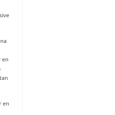
sive
ina
e
r en
a
utan
r en