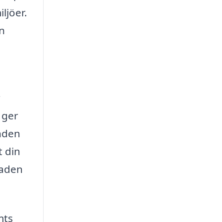
ljöer.
n
r
 ger
anden
t din
baden
mts