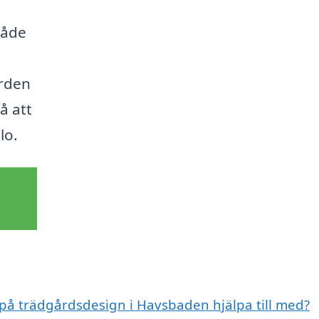
råde
ården
å att
lo.
 på trädgårdsdesign i Havsbaden hjälpa till med?