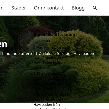
m
Städer
Om / kontakt
Blogg
Innehållsförteckning
en
gömma
1
Vad kan ett företag
som är specialiserat på
e bindande offerter från lokala företag i Havsbaden –
trädgårdsdesign i
Havsbaden hjälpa till
med?
2
Få alltid minst 3
erbjudanden för
trädgårdsdesign i
Havsbaden
3
Få 3 erbjudanden för
trädgårdsdesign i
Havsbaden från