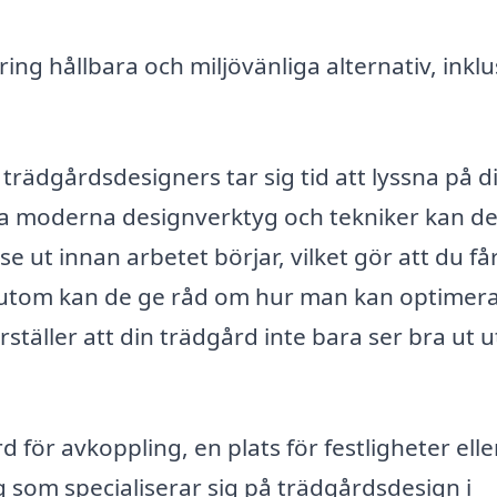
ing hållbara och miljövänliga alternativ, inklu
 trädgårdsdesigners tar sig tid att lyssna på d
 moderna designverktyg och tekniker kan d
e ut innan arbetet börjar, vilket gör att du få
essutom kan de ge råd om hur man kan optimer
erställer att din trädgård inte bara ser bra ut 
för avkoppling, en plats för festligheter elle
 som specialiserar sig på trädgårdsdesign i