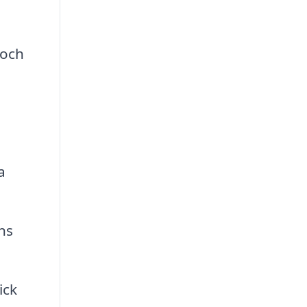
 och
a
ns
ick