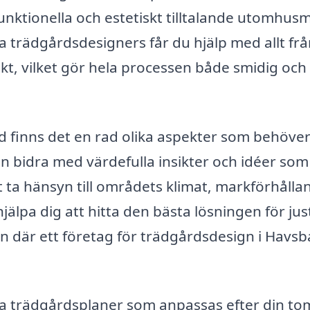
nktionella och estetiskt tilltalande utomhusmi
trädgårdsdesigners får du hjälp med allt frå
ekt, vilket gör hela processen både smidig och
rd finns det en rad olika aspekter som behöve
n bidra med värdefulla insikter och idéer som
 ta hänsyn till områdets klimat, markförhåll
älpa dig att hitta den bästa lösningen för jus
n där ett företag för trädgårdsdesign i Havs
 trädgårdsplaner som anpassas efter din to