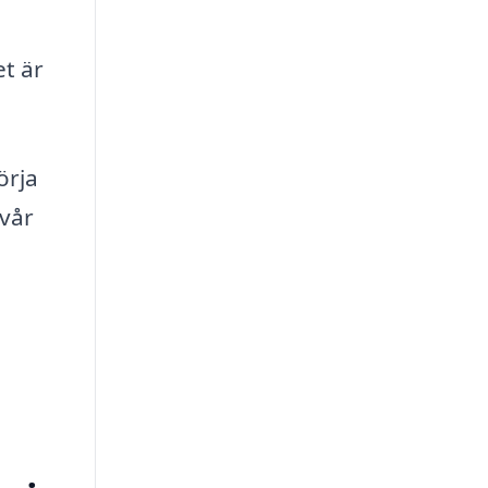
et är
örja
 vår