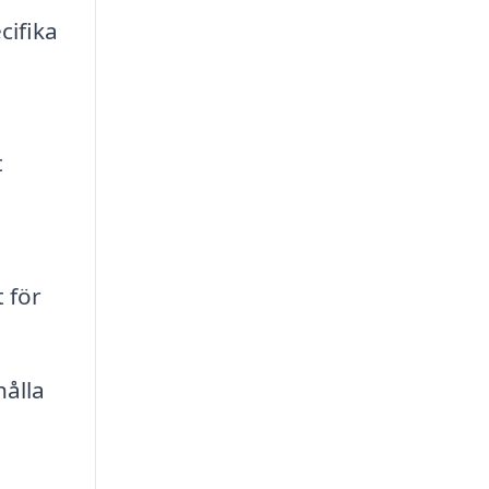
cifika
t
 för
hålla