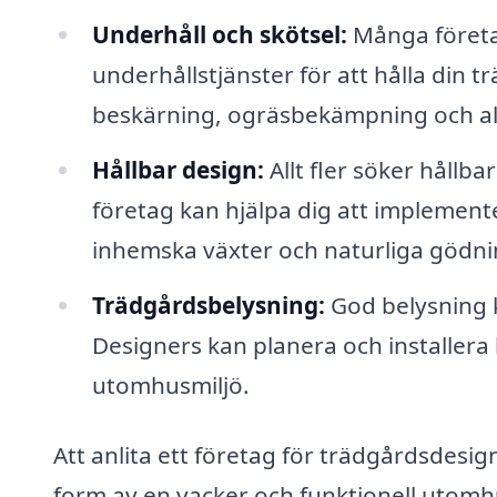
Underhåll och skötsel:
Många företag
underhållstjänster för att hålla din t
beskärning, ogräsbekämpning och al
Hållbar design:
Allt fler söker hållba
företag kan hjälpa dig att implement
inhemska växter och naturliga gödn
Trädgårdsbelysning:
God belysning k
Designers kan planera och installera
utomhusmiljö.
Att anlita ett företag för trädgårdsdesig
form av en vacker och funktionell utomhu