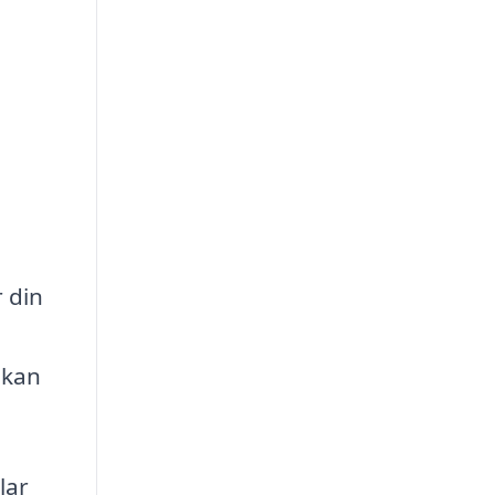
 din
 kan
lar