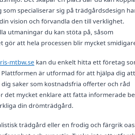
g som specialiserar sig på trädgårdsdesign ha
in vision och förvandla den till verklighet.
lla utmaningar du kan stöta på, såsom
et gör att hela processen blir mycket smidigar
ris-mtbw.se
kan du enkelt hitta ett företag s
 Plattformen är utformad för att hjälpa dig att
 dig saker som kostnadsfria offerter och råd
ör det mycket enklare att fatta informerade be
erkliga din drömträdgård.
stisk trädgård eller en frodig och färgrik oas