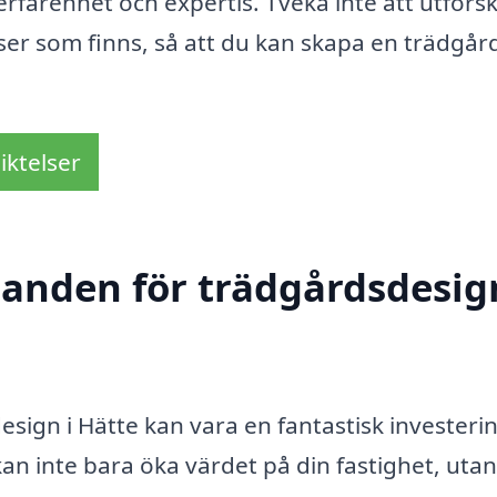
erfarenhet och expertis. Tveka inte att utfors
rser som finns, så att du kan skapa en trädgå
iktelser
danden för trädgårdsdesig
design i Hätte kan vara en fantastisk investeri
kan inte bara öka värdet på din fastighet, uta