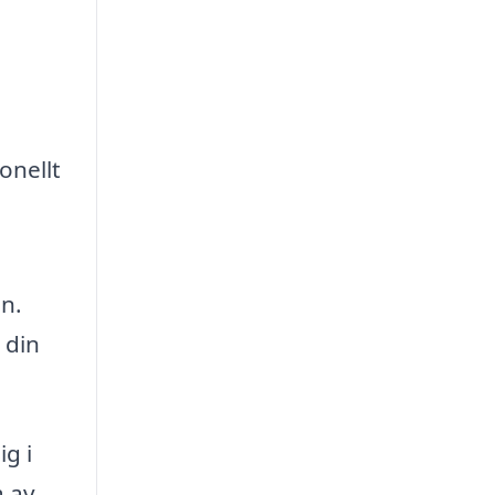
onellt
n.
 din
ig i
 av,