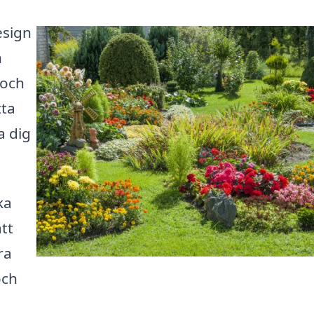
esign
h
 och
tta
a dig
ka
tt
ra
och