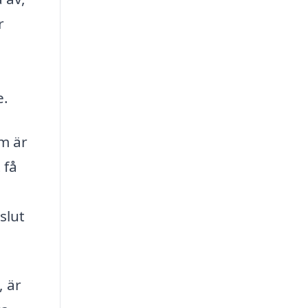
r
e.
om är
 få
slut
, är