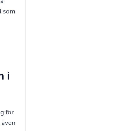
ka
rd som
n i
ng för
n även