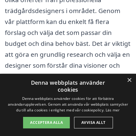
trädgårdsdesigners i området. Genom
vår plattform kan du enkelt få flera
förslag och välja det som passar din
budget och dina behov bäst. Det är viktigt
att göra en grundlig research och välja en
designer som förstår dina visioner och
kan göra dem till verklighet utan att
×
Denna webbplats använder
överskrida din budget. Tänk på att en
cookies
välplanerad trädgård är en investering i
Denna webbplats använder cookies för att förbättra
användarupplevelsen. Genom att använda vår webbplats samtycker
ditt hem, och det kan vara värt att
du till alla cookies i enlighet med vår cookiepolicy.
Läs mer
investera lite extra för att få en design
ACCEPTERA ALLA
AVVISA ALLT
som du verkligen älskar.