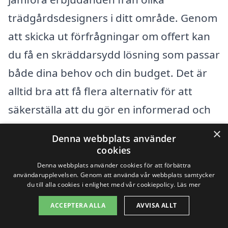
trädgårdsdesigners i ditt område. Genom
att skicka ut förfrågningar om offert kan
du få en skräddarsydd lösning som passar
både dina behov och din budget. Det är
alltid bra att få flera alternativ för att
säkerställa att du gör en informerad och
ekonomiskt förnuftig beslut.
×
Denna webbplats använder
cookies
Få 3 erbjudanden, gratis och utan
Denna webbplats använder cookies för att förbättra
användarupplevelsen. Genom att använda vår webbplats samtycker
förpliktelser
du till alla cookies i enlighet med vår cookiepolicy.
Läs mer
ACCEPTERA ALLA
AVVISA ALLT