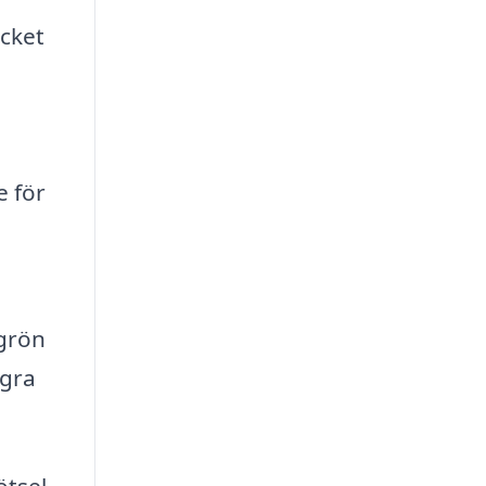
ycket
e för
 grön
ågra
ötsel