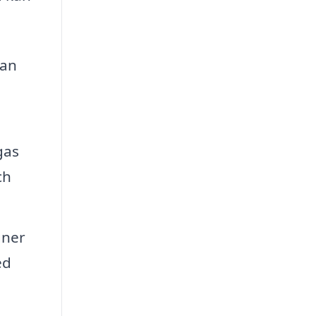
lan
gas
ch
gner
ed