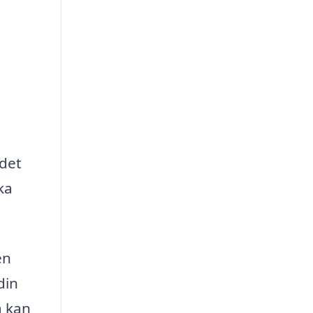
det
ka
en
din
a kan