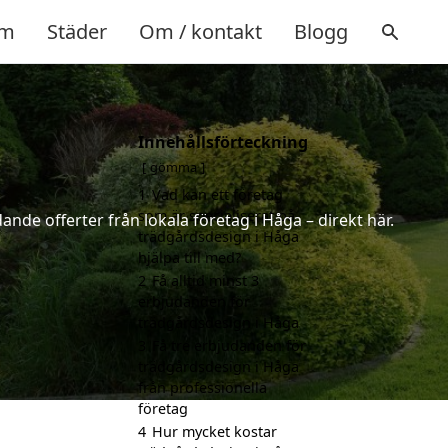
m
Städer
Om / kontakt
Blogg
Innehållsförteckning
gömma
1
Vad kan ett företag
som är specialiserat på
nde offerter från lokala företag i Håga – direkt här.
trädgårdsdesign i Håga
hjälpa till med?
2
Få alltid minst 3
erbjudanden för
trädgårdsdesign i Håga
3
Få tre erbjudanden för
trädgårdsdesign i Håga
från professionella
företag
4
Hur mycket kostar