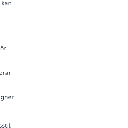
 kan
gör
erar
igner
stil.