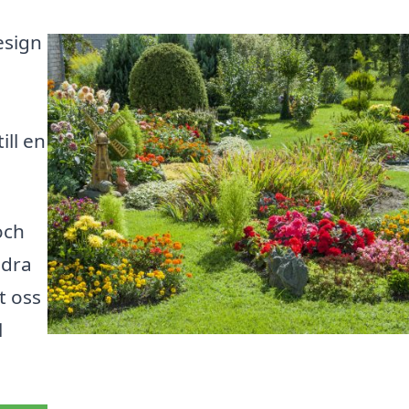
esign
ill en
och
idra
t oss
l