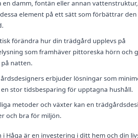
n damm, fontän eller annan vattenstruktur,
essa element på ett sätt som förbättrar den
d.
isk förändra hur din trädgård upplevs på
belysning som framhäver pittoreska hörn och 
 på natten.
rdsdesigners erbjuder lösningar som minim
 en stor tidsbesparing för upptagna hushåll.
liga metoder och växter kan en trädgårdsdes
 och bra för miljön.
i Håga är en investering i ditt hem och din livs