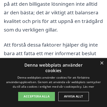
på att den billigaste lösningen inte alltid
är den bästa; det är viktigt att balansera
kvalitet och pris för att uppnå en trädgård
som du verkligen gillar.
Att förstå dessa faktorer hjälper dig inte
bara att fatta ett mer informerat beslut
utan kan också leda till en mer
×
Denna webbplats använder
tillfredsställande trädgårdsupplevelse.
cookies
Denna webbplats använder cookies för att förbättra
Använd vår plattform för att enkelt få
användarupplevelsen. Genom att använda vår webbplats samtycker
kontakt med lokala trädgårdsdesigners i
du till alla cookies i enlighet med vår cookiepolicy.
Läs mer
Fristad och hitta det bästa erbjudandet
ACCEPTERA ALLA
AVVISA ALLT
för dig.