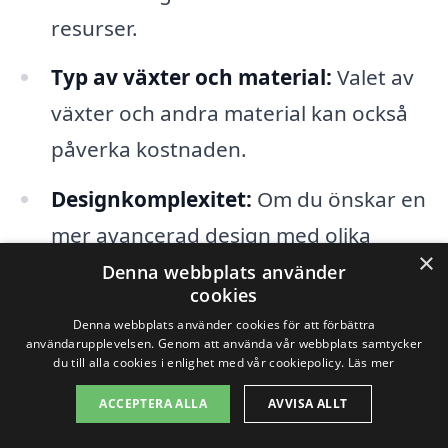
resurser.
Typ av växter och material:
Valet av
växter och andra material kan också
påverka kostnaden.
Designkomplexitet:
Om du önskar en
mer avancerad design med olika
×
nivåer och element, kan detta öka
Denna webbplats använder
cookies
priset.
Denna webbplats använder cookies för att förbättra
användarupplevelsen. Genom att använda vår webbplats samtycker
Konsultation och planering:
du till alla cookies i enlighet med vår cookiepolicy.
Läs mer
Timpriser för konsultation och
ACCEPTERA ALLA
AVVISA ALLT
designarbete varierar mellan olika