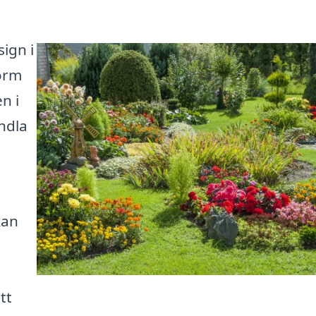
ign i
form
n i
ndla
kan
tt