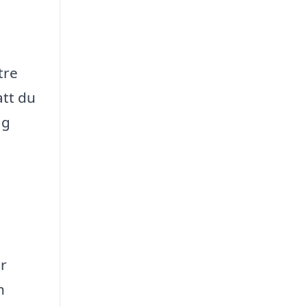
tre
att du
ag
r
h