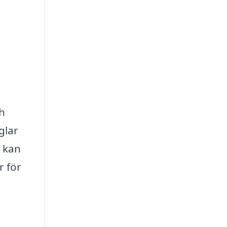
h
glar
 kan
r för