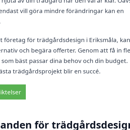
t njuta av din trädgård när den väl är klar. Oav
endast vill göra mindre förändringar kan en
.
tt företag för trädgårdsdesign i Eriksmåla, kan
ernativ och begära offerter. Genom att få in fl
de som bäst passar dina behov och din budget.
 nästa trädgårdsprojekt blir en succé.
iktelser
danden för trädgårdsdesig