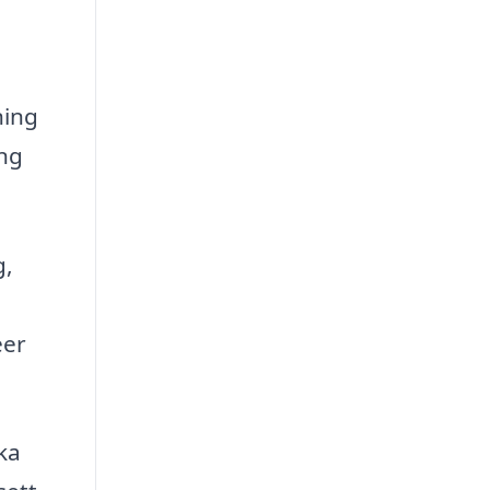
ning
ång
g,
éer
ka