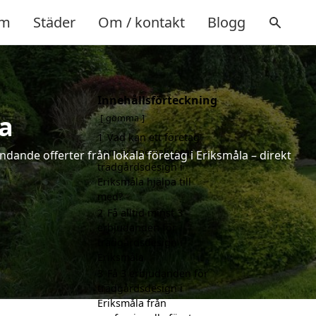
m
Städer
Om / kontakt
Blogg
Innehållsförteckning
a
gömma
1
Vad kan ett företag
som är specialiserat på
ndande offerter från lokala företag i Eriksmåla – direkt
trädgårdsdesign i
Eriksmåla hjälpa till
med?
2
Få alltid minst 3
erbjudanden för
trädgårdsdesign i
Eriksmåla
3
Få 3 erbjudanden för
trädgårdsdesign i
Eriksmåla från