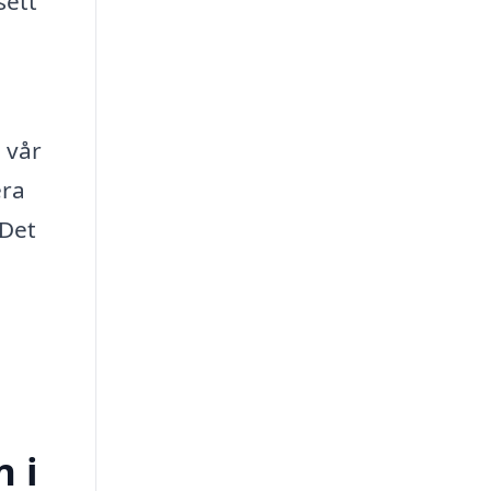
sett
 vår
era
 Det
n i