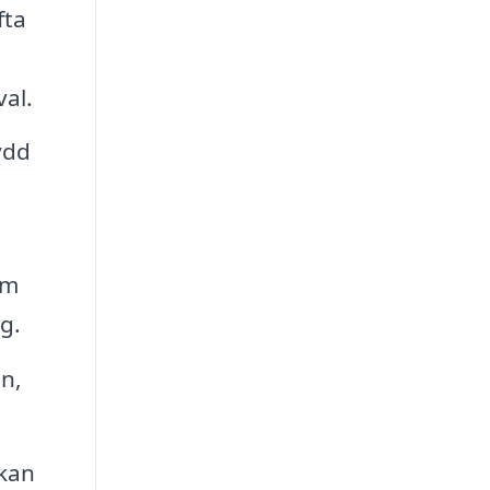
fta
val.
ydd
om
g.
n,
 kan