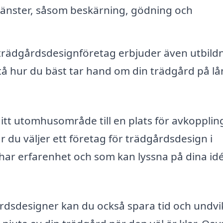
tjänster, såsom beskärning, gödning och
rädgårdsdesignföretag erbjuder även utbild
stå hur du bäst tar hand om din trädgård på l
tt utomhusområde till en plats för avkopplin
 du väljer ett företag för trädgårdsdesign i
m har erfarenhet och som kan lyssna på dina id
årdsdesigner kan du också spara tid och undvi