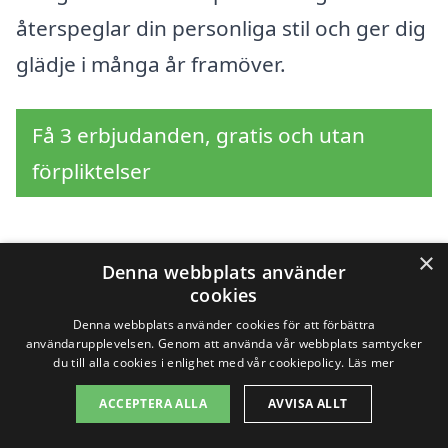
återspeglar din personliga stil och ger dig
glädje i många år framöver.
Få 3 erbjudanden, gratis och utan
förpliktelser
×
Denna webbplats använder
Sök efter en
cookies
professionell för
Denna webbplats använder cookies för att förbättra
användarupplevelsen. Genom att använda vår webbplats samtycker
trädgårdsdesign i andra
du till alla cookies i enlighet med vår cookiepolicy.
Läs mer
ACCEPTERA ALLA
AVVISA ALLT
städer nära Ekeby-