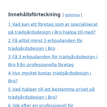
Innehållsförteckning
gömma
1
Vad kan ett företag som är specialiserat
på trädgårdsdesign i Bro hjälpa till med?
2
Få alltid minst 3 erbjudanden för
trädgårdsdesign i Bro
3
Få 3 erbjudanden för trädgårdsdesign i
Bro från professionella företag
4
Hur mycket kostar trädgårdsdesign i
Bro?
5
Vad hjälper till att bestämma priset på
trädgårdsdesign i Bro?
6
Sök efter en professionell för