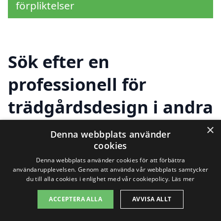
förpliktelser
Sök efter en
professionell för
trädgårdsdesign i andra
städer nära Bro
×
Denna webbplats använder
cookies
Denna webbplats använder cookies för att förbättra
Att hitta hjälp för
trädgårdsdesign i Bro
användarupplevelsen. Genom att använda vår webbplats samtycker
du till alla cookies i enlighet med vår cookiepolicy.
Läs mer
kan vara en utmaning, men det finns
ACCEPTERA ALLA
AVVISA ALLT
många alternativ i närliggande städer.