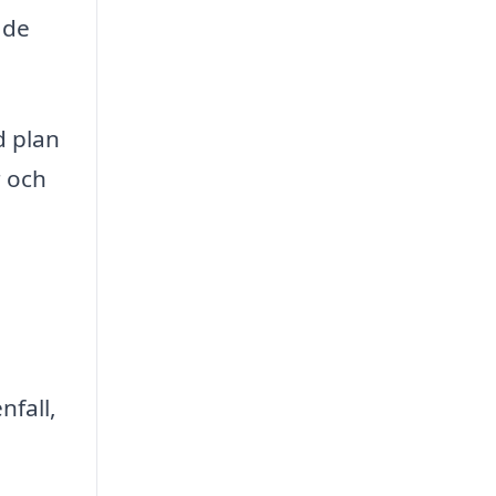
 de
d plan
r och
nfall,