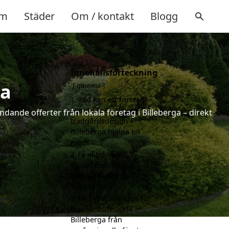
m
Städer
Om / kontakt
Blogg
Innehållsförteckning
ga
gömma
1
Vad kan ett företag
som är specialiserat på
dande offerter från lokala företag i Billeberga – direkt
trädgårdsdesign i
Billeberga hjälpa till
med?
2
Få alltid minst 3
erbjudanden för
trädgårdsdesign i
Billeberga
3
Få 3 erbjudanden för
trädgårdsdesign i
Billeberga från