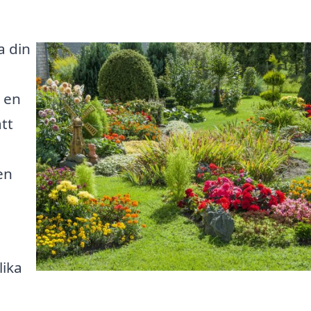
a din
a en
tt
en
lika