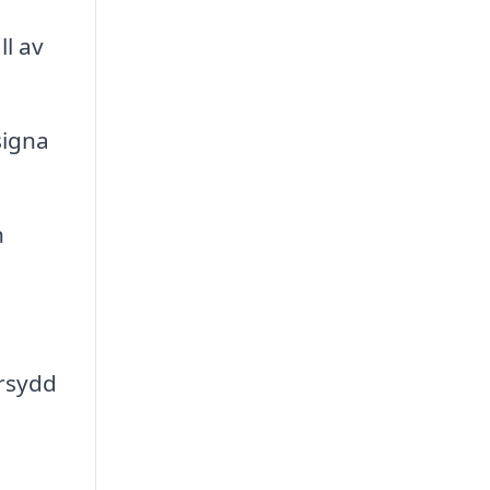
l av
signa
n
arsydd