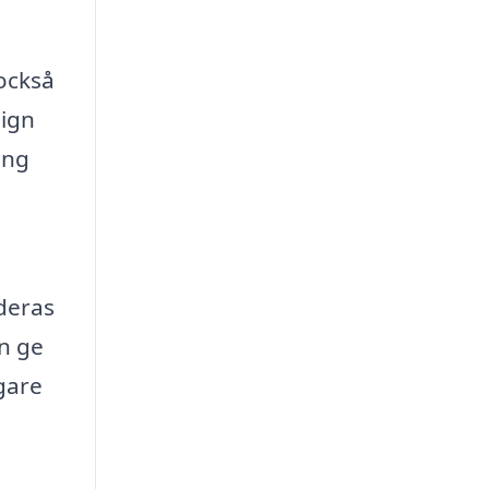
också
sign
ing
 deras
n ge
gare