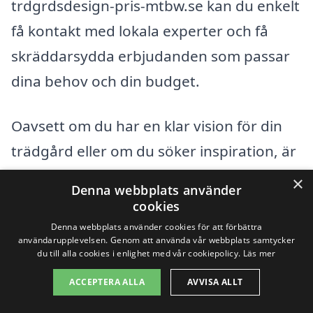
trdgrdsdesign-pris-mtbw.se kan du enkelt
få kontakt med lokala experter och få
skräddarsydda erbjudanden som passar
dina behov och din budget.
Oavsett om du har en klar vision för din
trädgård eller om du söker inspiration, är
det fördelaktigt att arbeta med
×
Denna webbplats använder
professionella. De kan hjälpa till att
cookies
förvandla dina idéer till verklighet och
Denna webbplats använder cookies för att förbättra
användarupplevelsen. Genom att använda vår webbplats samtycker
maximera din utomhusmiljö. Tveka inte
du till alla cookies i enlighet med vår cookiepolicy.
Läs mer
att börja din sökprocess idag för att hitta
ACCEPTERA ALLA
AVVISA ALLT
den bästa lösningen för trädgårdsdesign i