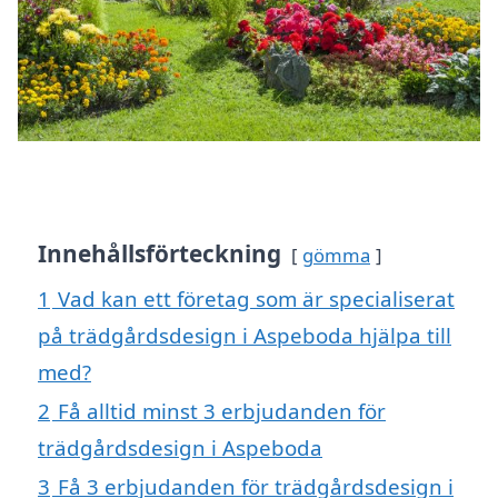
Innehållsförteckning
gömma
1
Vad kan ett företag som är specialiserat
på trädgårdsdesign i Aspeboda hjälpa till
med?
2
Få alltid minst 3 erbjudanden för
trädgårdsdesign i Aspeboda
3
Få 3 erbjudanden för trädgårdsdesign i