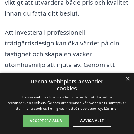
viktigt att utvärdera både pris och kvalitet
innan du fatta ditt beslut.
Att investera i professionell
trädgårdsdesign kan öka värdet på din
fastighet och skapa en vacker
utomhusmiljö att njuta av. Genom att
förstå vad som påverkar priset kan du
×
Denna webbplats använder
göra en informerad val när du söker efter
cookies
den perfekta trädgårdsdesignern i
Denna webbplats använder cookies för att förbättra
användarupplevelsen. Genom att använda vår webbplats samtycker
Aspeboda.
du till alla cookies i enlighet med vår cookiepolicy.
Läs mer
ACCEPTERA ALLA
AVVISA ALLT
Få 3 erbjudanden, gratis och utan