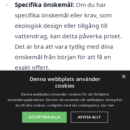
Specifika önskemål:
Om du har
specifika önskemål eller krav, som
ekologisk design eller tillgång till
vattendrag, kan detta påverka priset.
Det är bra att vara tydlig med dina
önskemål från början för att få en
exakt offert.
×
Denna webbplats använder
För att få det bästa erbjudandet på
cookies
Denna webbplats använder cookies för att förbättra
trädgårdsdesign i Arkelstorp
, är det
användarupplevelsen. Genom att använda vår webbplats samtycker
du till alla cookies i enlighet med vår cookiepolicy.
Läs mer
rekommenderat att begära flera offerter
från olika företag. Detta ger dig en bra
ACCEPTERA ALLA
AVVISA ALLT
översikt över marknadspriserna och gör