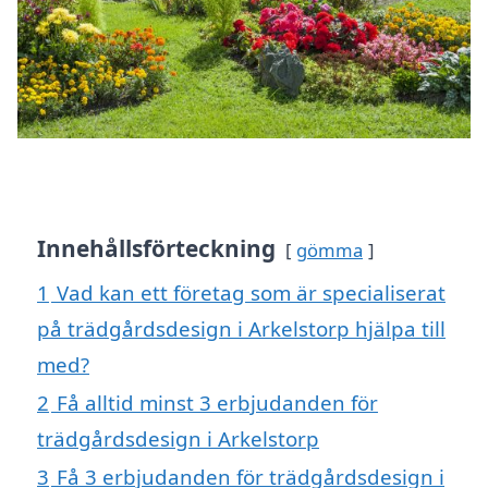
Innehållsförteckning
gömma
1
Vad kan ett företag som är specialiserat
på trädgårdsdesign i Arkelstorp hjälpa till
med?
2
Få alltid minst 3 erbjudanden för
trädgårdsdesign i Arkelstorp
3
Få 3 erbjudanden för trädgårdsdesign i