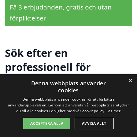
Få 3 erbjudanden, gratis och utan
förpliktelser
Sök efter en
professionell för
trädgårdsdesign i andra
×
Denna webbplats använder
cookies
städer nära Älandsbro
Denna webbplats använder cookies för att förbättra
användarupplevelsen. Genom att använda vår webbplats samtycker
du till alla cookies i enlighet med vår cookiepolicy.
Läs mer
Att hitta hjälp för trädgårdsdesign i
ACCEPTERA ALLA
AVVISA ALLT
Älandsbro kan vara en ganska enkel