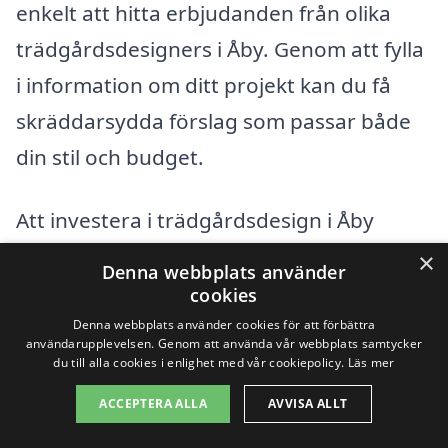
enkelt att hitta erbjudanden från olika
trädgårdsdesigners i Åby. Genom att fylla
i information om ditt projekt kan du få
skräddarsydda förslag som passar både
din stil och budget.
Att investera i trädgårdsdesign i Åby
handlar om mer än bara kostnader; det
×
Denna webbplats använder
handlar om att skapa en personlig och
cookies
funktionell utomhusmiljö som ger glädje
Denna webbplats använder cookies för att förbättra
användarupplevelsen. Genom att använda vår webbplats samtycker
och värde i många år framöver. Genom
du till alla cookies i enlighet med vår cookiepolicy.
Läs mer
att förstå de faktorer som påverkar
ACCEPTERA ALLA
AVVISA ALLT
prissättningen kan du fatta informerade